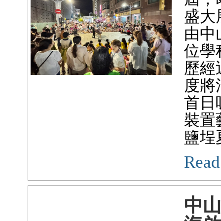
盛大
由中
位學
歷經
度將
首日
裝置
鹽埕
Read
中