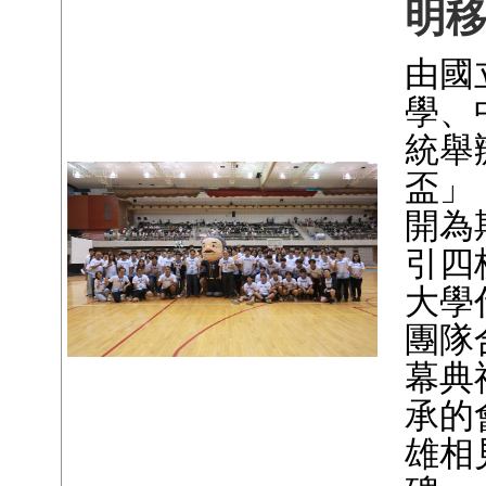
明
由國
學、
統舉
盃」
開為
引四
大學
團隊
幕典
承的
雄相