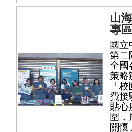
山
專
國立
第二
全國
策略
「校
費接
貼心
圍，
關懷