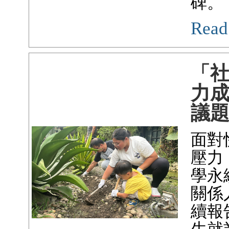
碑。
Read
「
力
議
面對
壓力
學永
關係
續報