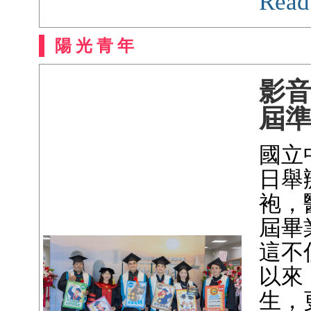
Read
陽 光 青 年
影
屆
國立
日舉
袍，
屆畢
這不
以來
生，