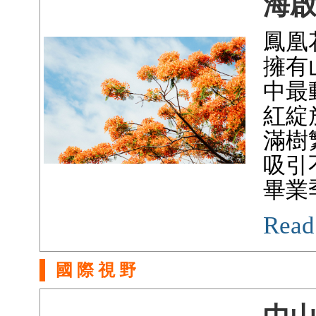
海
鳳凰
擁有
中最
紅綻
滿樹
吸引
畢業
Read
國 際 視 野