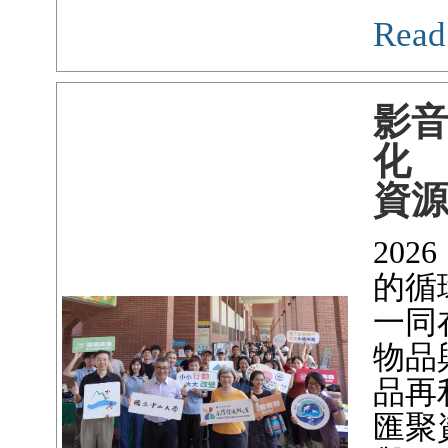
Read
影
化 
資
20
的循
一同
物品
品再
匯聚