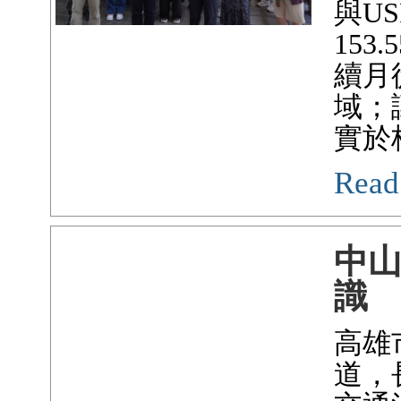
與U
15
續月
域；
實於
Read
中
識
高雄
道，