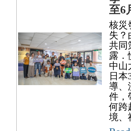
至6
核災
失？
共同
露．
中山
日本
導、
件，
何跨
境、