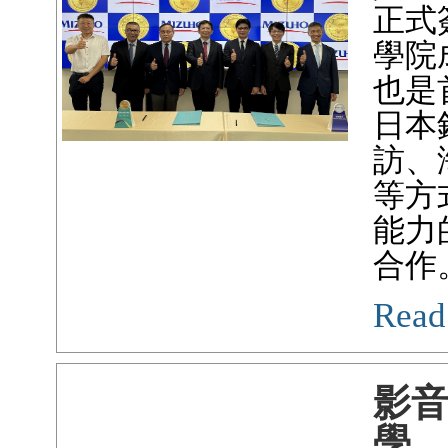
正式
學院
也是
日本
訪、
等方
能力
合作
Read
影
學