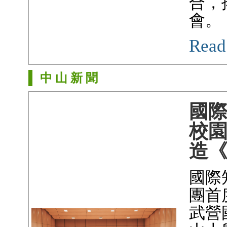
合，
會。
Read
中 山 新 聞
國
校
造
國際
團首
武營