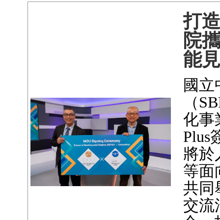
打
院攜
能
國立
（S
化事
Pl
將於
等面
共同
交流