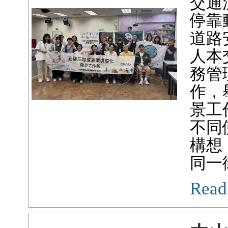
交通
停靠
道路
人本
務管
作，
景工
不同
構想
同一
Read