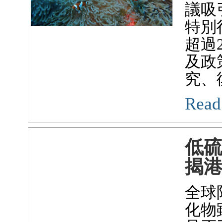
議吸
特別
超過
及政
究、
Read
低
揭
全球
化物