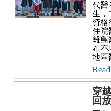
代醫
生，
資格
住院
離島
布不
地區
Read
穿
回