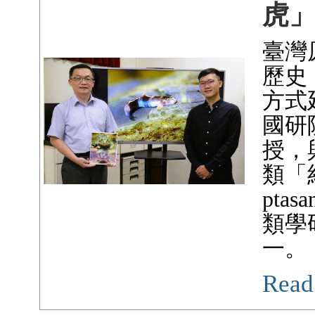
虎
臺灣
歷史
方式
國研
授，
類「紋
pt
類學
一。
Read