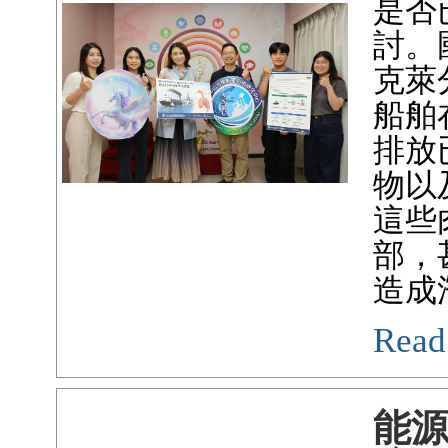
是否
討。
克萊
船舶
排放
物以
這些
部，
造成
Read
能