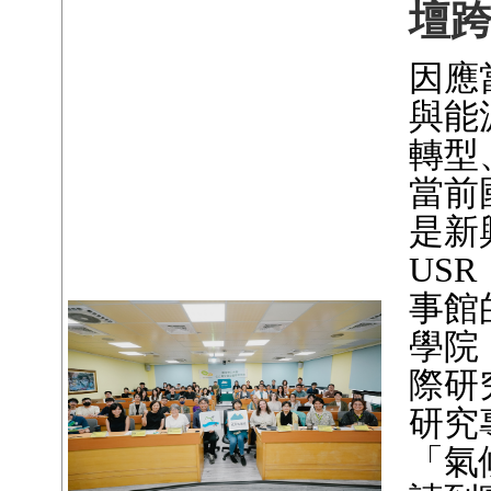
壇
因應
與能
轉型
當前
是新
US
事館
學院
際研
研究
「氣