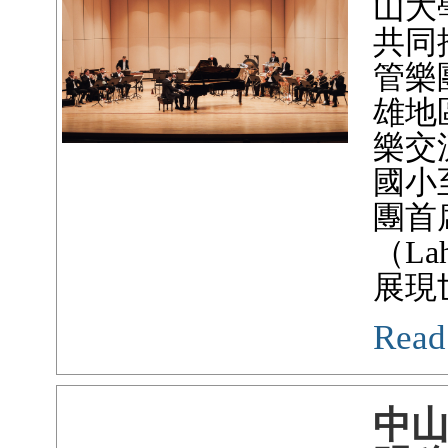
山大
共同
管樂
雄地
樂交
國小
團首
（La
展現
Read
中山