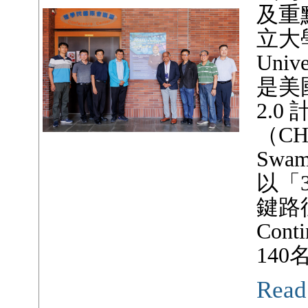
及重
立大學（
Uni
是美
2.
（CH
Swa
以「
鍵路徑」
Con
14
Read