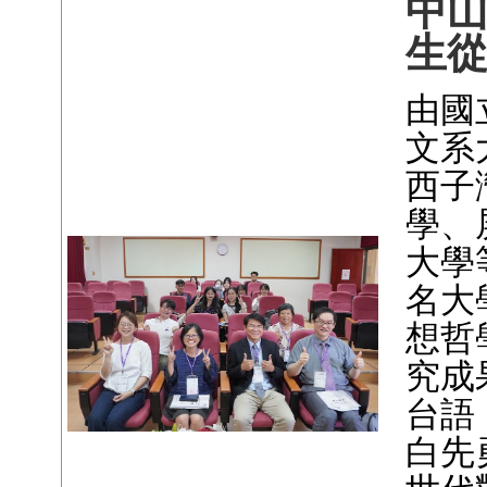
中
生
由國
文系
西子
學、
大學
名大
想哲
究成
台語
白先