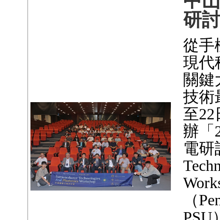
中
研
從手
現代
關鍵
技術
至2
辦「2
電研討
Techn
Wo
（Penn
PS