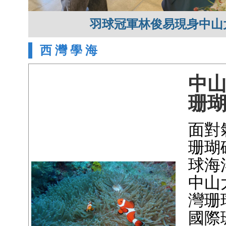
羽球冠軍林俊易現身中山
西 灣 學 海
中
珊
面對
珊瑚
球海
中山
灣珊
國際