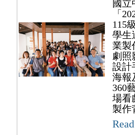
國立
「2
11
學生
業製
劇照
設計
海報
36
場看
製作
Read