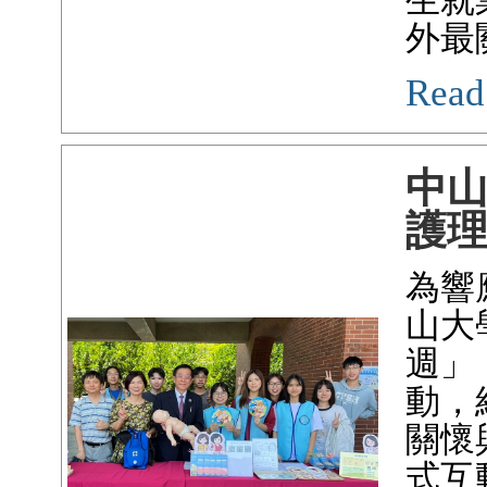
生就
外最
Read
中
護
為響
山大
週」
動，
關懷
式互