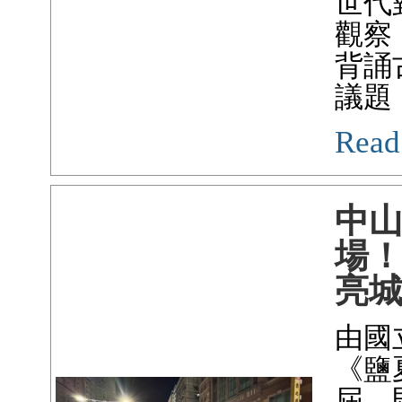
世代
觀察
背誦
議題
Read
中
場
亮
由國
《鹽
屆，