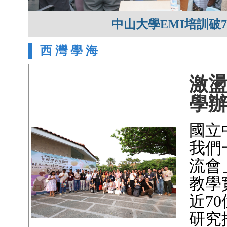
中山大學EMI培訓破
西 灣 學 海
激
學
國立
我們
流會
教學
近7
研究