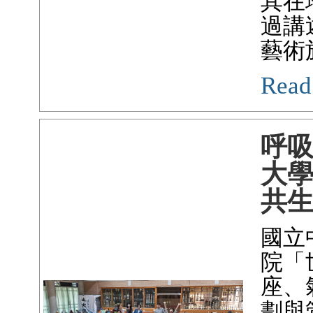
其在
過講
藝術
Read
呼
大
共
國立
院「
座、
劃與