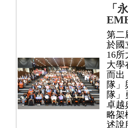
「
EM
第二
於國
16
大學
而出
隊」與
隊」
卓越
略架
述說