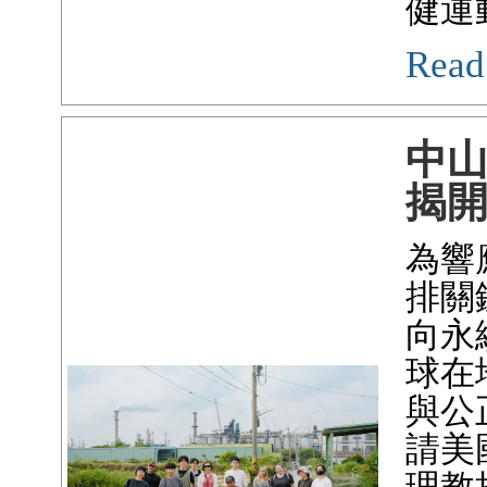
健運
Read
中
揭
為響
排關
向永
球在
與公
請美