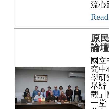
流心
Read
原
論
國立
究中
學研
舉辦
觀」
一堂