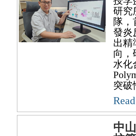
授李
研究
隊，
發炎
出精
向，
水化合
Po
突破
Read
中