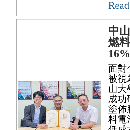
Read
中
燃
16
面對
被視
山大
成功
塗佈
料電
低成