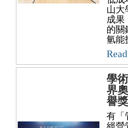
山大
成果
的關
氫能
Read
學
界
譽
有「
經營