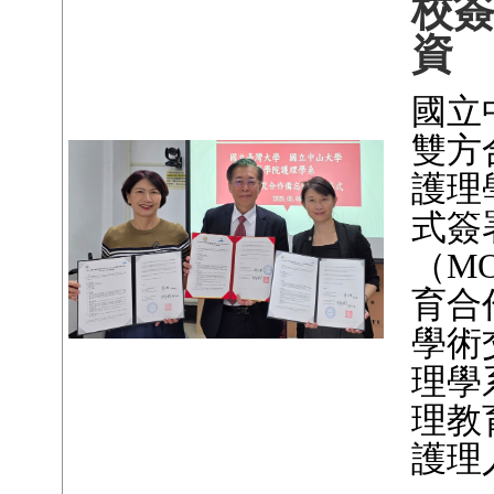
校
資
國立
雙方
護理
式簽
（M
育合
學術
理學
理教
護理