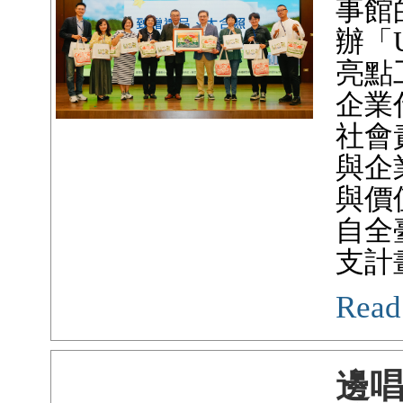
事館
辦「
亮點
企業
社會
與企
與價
自全
支計
Read
邊唱