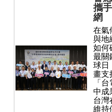
攜
網
在氣
與地
如何
最關
球日
畫支
「台
中成
台灣
維持