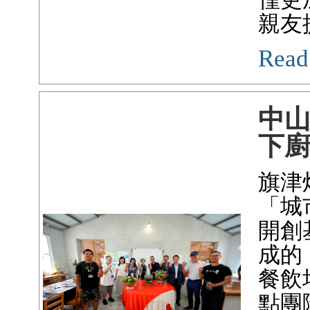
親友
Read
中
下
旗津
「城
開創
成的
餐飲
點團