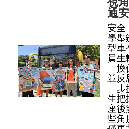
視
通
安全
學舉
型車
員生
「換
並反
一步
生把
座後
些角
僅更