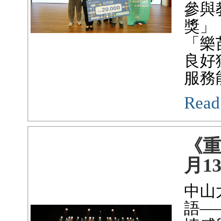
參與
獎」
「樂
良好
服務
Read
《重
月1
中山
語—