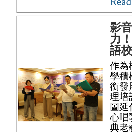
Read
影
力
語
作為
學積
衡發
理培
圖延
心唱
典老