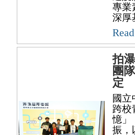
專業
深厚
Read
拍
團
定
國立
跨校青
憶」
振，