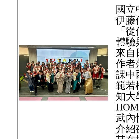
國立
伊藤
「從
體驗
來自
作者
課中
範若
知大
HO
武內
介紹