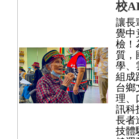
校A
讓長
覺中
檢！
質，
學、
組成
台鄉
理、
訊科
長者
技體