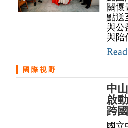
關懷
點送
與公
與陪
Read
國 際 視 野
中
啟動
跨
國立