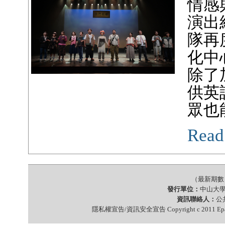
情感
演出
隊再
化中
除了
供英
眾也
Read
（最新期數 第
發行單位：
中山大
資訊聯絡人：
公共
隱私權宣告/資訊安全宣告 Copyright c 2011 Epap