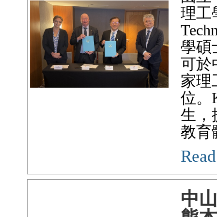
理工學院
Tec
學碩
可於
家理
位。
生，
教育
Read
中