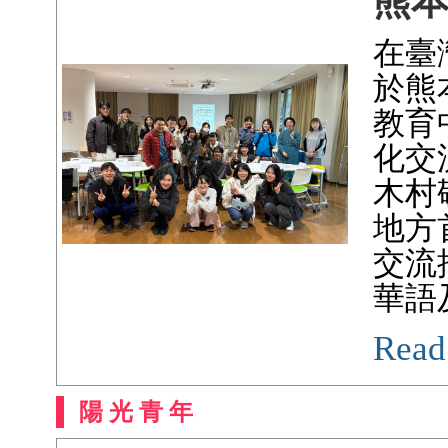
熊
在臺
於熊
教育
化交
木村
地方
交流
華語
Read
陽 光 青 年