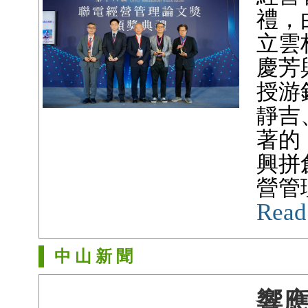
禮，
立雲
慶芳
授游
靜吉
著的
興拼
營管
Read
中 山 新 聞
響