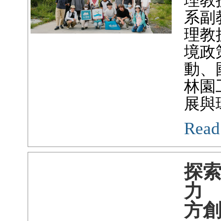
理教授
系副
理教
境政
動、
林園
展與
Read
探
力
方