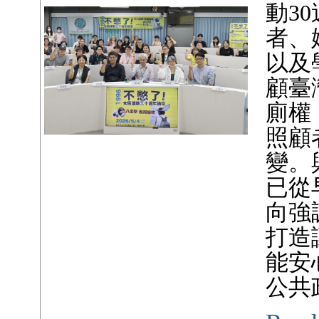
動3
者、
以及
顧臺
廁權
照顧
變。
已從
向強
打造
能安
公共