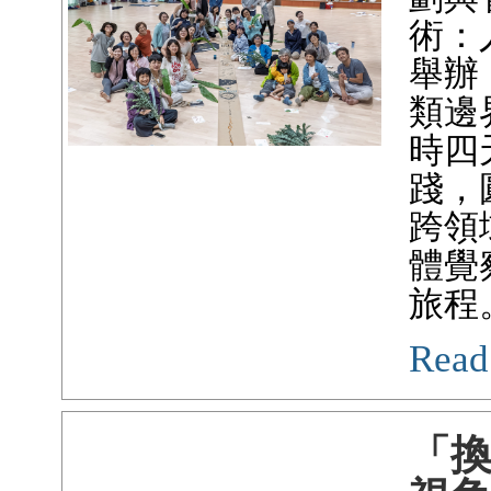
術：
舉辦
類邊
時四
踐，
跨領
體覺
旅程
Read
「