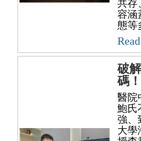
共存
容涵
態等
Read
破
碼
醫院
鮑氏
強、
大學